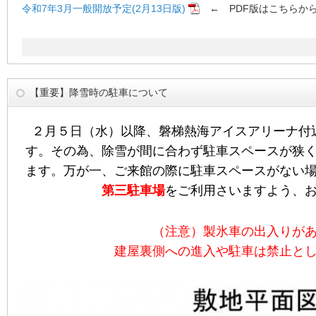
令和7年3月一般開放予定(2月13日版)
← PDF版はこちらか
【重要】降雪時の駐車について
２月５日（水）以降、磐梯熱海アイスアリーナ付
す。
その為、除雪が間に合わず駐車スペースが狭
ます。
万が一、ご来館の際に駐車スペースがない
第三駐車場
をご利用
さいますよう、
（注意）製氷車の出入りが
建屋裏側への進入や駐車は禁止と