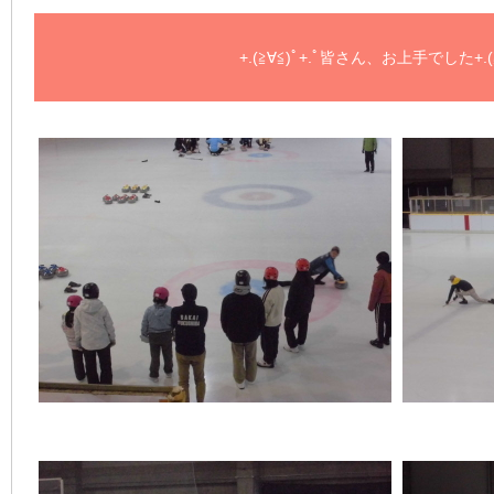
+.(≧∀≦)ﾟ+.ﾟ皆さん、お上手でした+.(≧