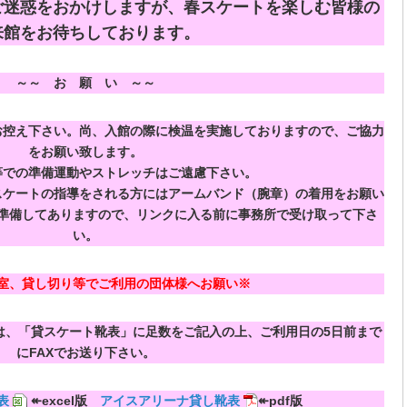
ご迷惑をおかけしますが、春スケートを楽しむ皆様の
来館をお待ちしております。
～～ お 願 い ～～
お控え下さい。尚、入館の際に検温を実施しておりますので、ご協力
をお願い致します。
等での準備運動やストレッチはご遠慮下さい。
スケートの指導をされる方にはアームバンド（腕章）の着用をお願い
準備してありますので、リンクに入る前に事務所で受け取って下さ
い。
室、貸し切り等でご利用の団体様へお願い※
は、「貸スケート靴表」に足数を
ご記入の上、
ご利用日の5日前まで
にFAXでお送り下さい。
表
↞excel版
アイスアリーナ貸し靴表
↞pdf版